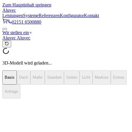
Zum Hauptinhalt springen
Aluvec
Leistungen
Systeme
Referenzen
Konfigurator
Kontakt
02151 6500880
Wir stellen ein
Aluvec
Aluvec
3D-Modell wird geladen...
Basis
Dach
Maße
Standort
Seiten
Licht
Markise
Extras
Anfrage